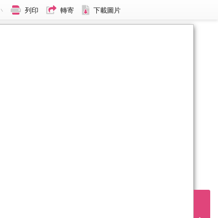
小
列印
轉寄
下載圖片