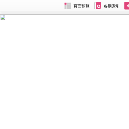
頁面預覽
各期索引