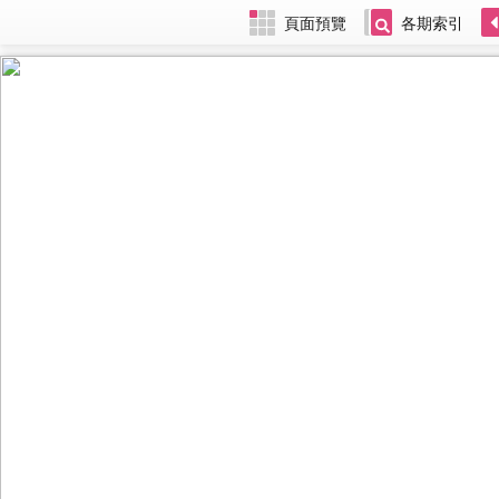
頁面預覽
各期索引