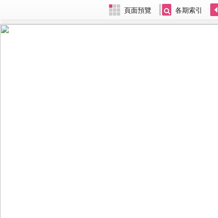
頁面預覽
各期索引