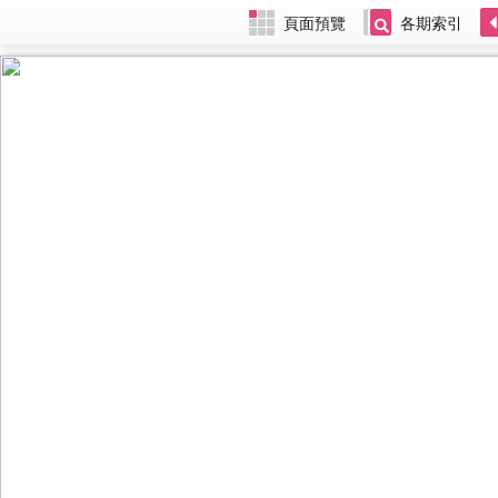
頁面預覽
各期索引