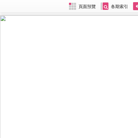
頁面預覽
各期索引