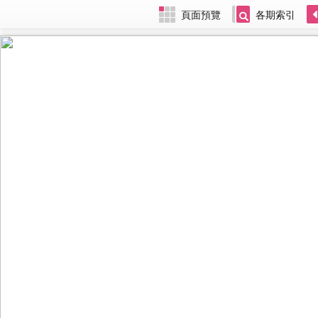
頁面預覽
各期索引