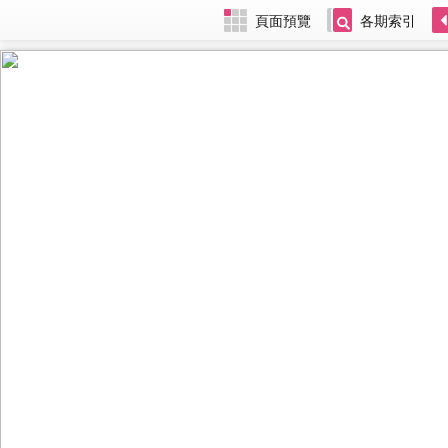
頁面預覽
各期索引