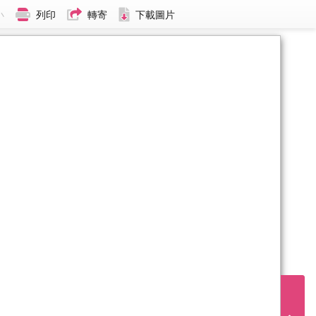
小
列印
轉寄
下載圖片