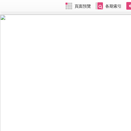
頁面預覽
各期索引