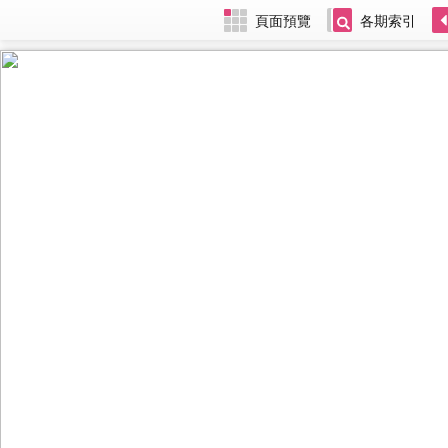
頁面預覽
各期索引