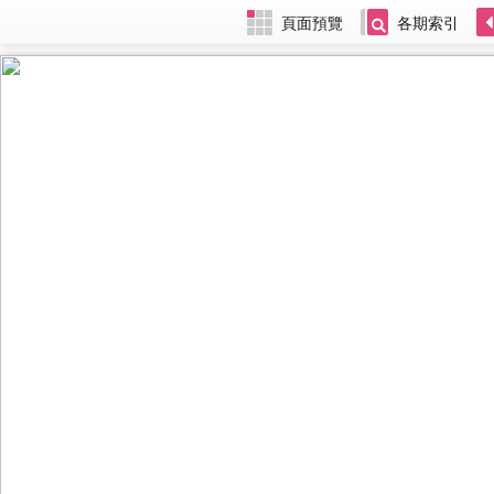
頁面預覽
各期索引