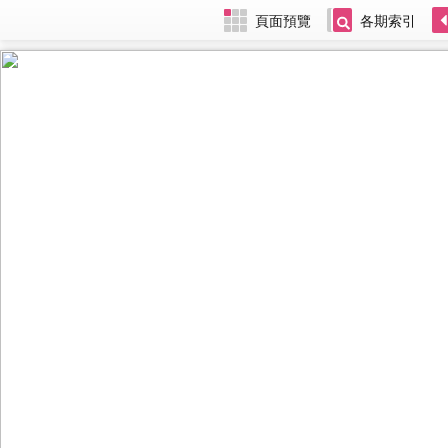
頁面預覽
各期索引