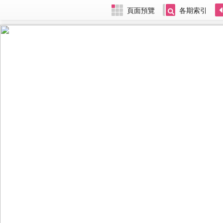
頁面預覽
各期索引