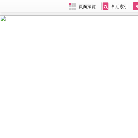
頁面預覽
各期索引