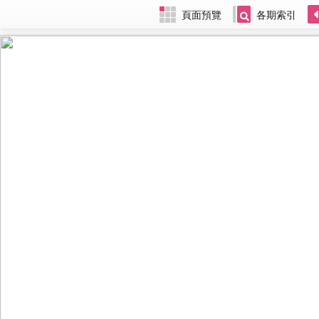
頁面預覽
各期索引