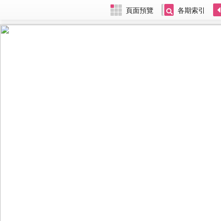
頁面預覽
各期索引