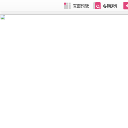
頁面預覽
各期索引