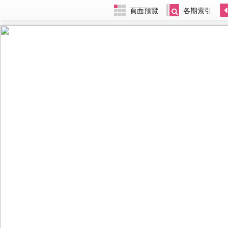
頁面預覽
各期索引