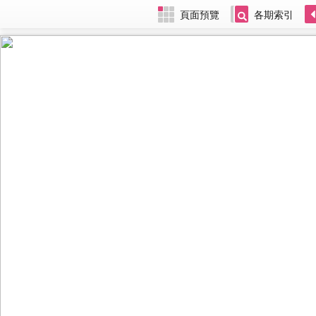
頁面預覽
各期索引