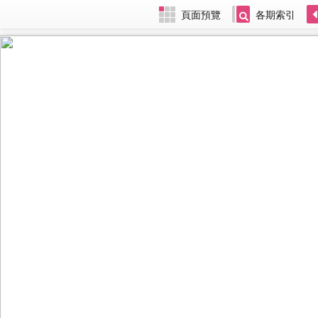
頁面預覽
各期索引