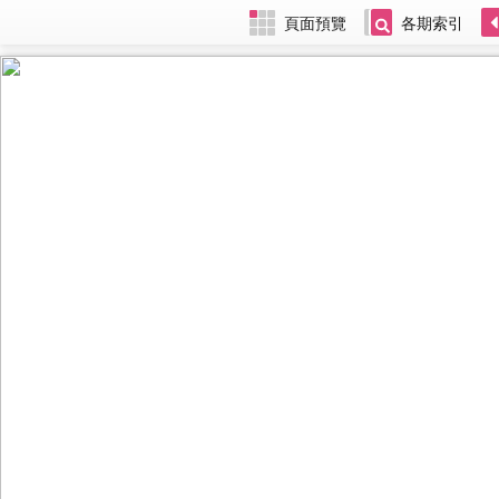
頁面預覽
各期索引