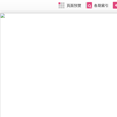
頁面預覽
各期索引