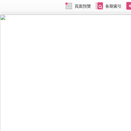
頁面預覽
各期索引