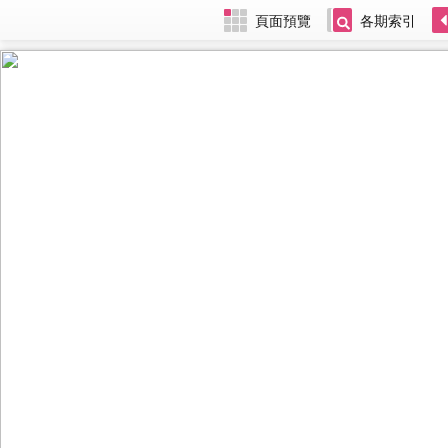
頁面預覽
各期索引