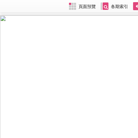
頁面預覽
各期索引