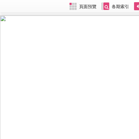
頁面預覽
各期索引