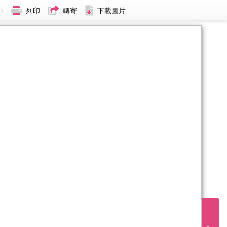
小
列印
轉寄
下載圖片