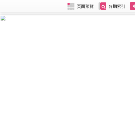
頁面預覽
各期索引