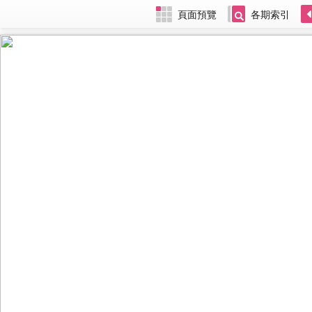
頁面預覽
各期索引