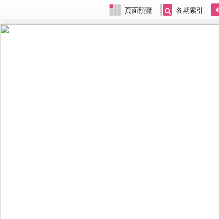
頁面預覽
各期索引