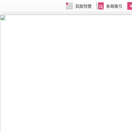
頁面預覽
各期索引