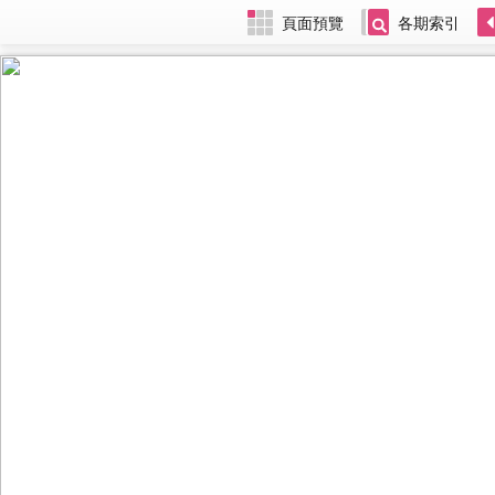
頁面預覽
各期索引