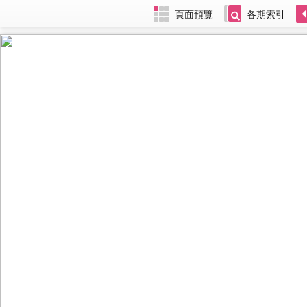
頁面預覽
各期索引