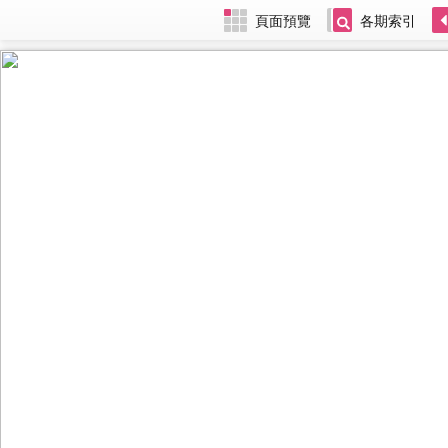
頁面預覽
各期索引