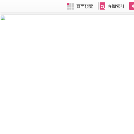
頁面預覽
各期索引