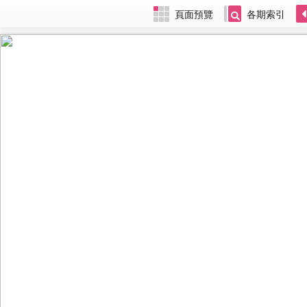
頁面預覽
各期索引