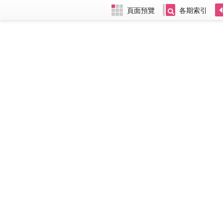
頁面預覽
各期索引