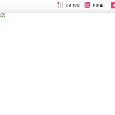
頁面預覽
各期索引