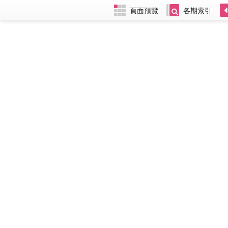
頁面預覽
各期索引