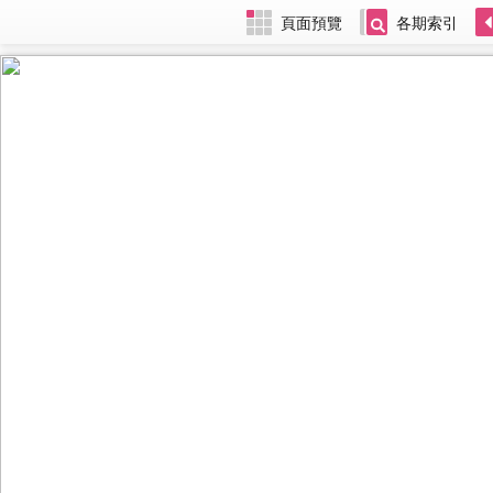
頁面預覽
各期索引