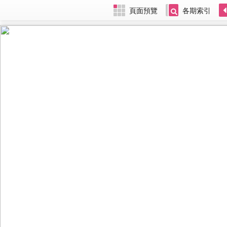
頁面預覽
各期索引