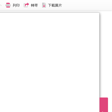
小
列印
轉寄
下載圖片