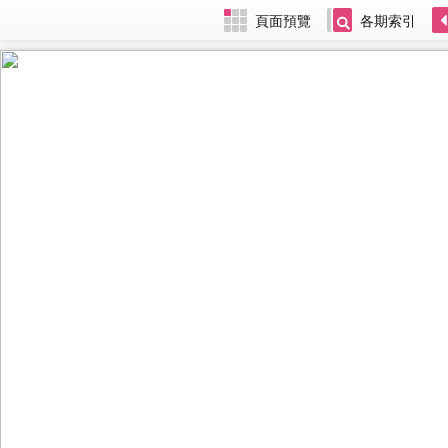
頁面預覽
各期索引