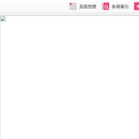
頁面預覽
各期索引