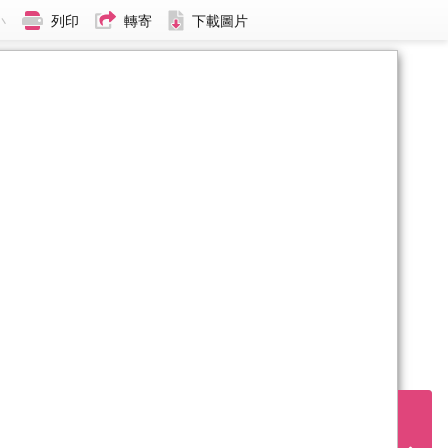
小
列印
轉寄
下載圖片