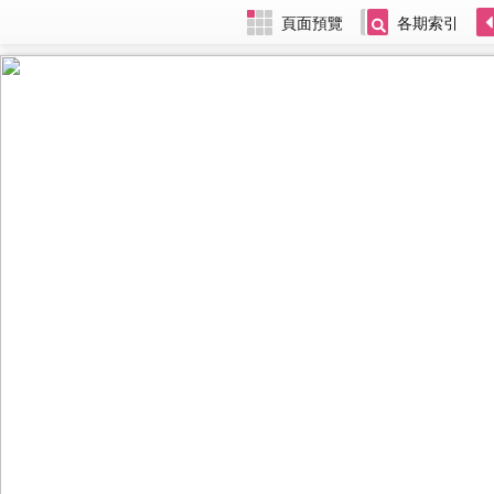
頁面預覽
各期索引