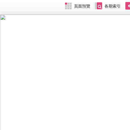
頁面預覽
各期索引